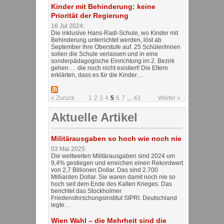
Kinder mit Behinderung: keine
Priorität der Regierung
16 Jul 2024:
Die inklusive Hans-Radl-Schule, wo Kinder mit
Behinderung unterrichtet werden, löst ab
September ihre Oberstufe auf. 25 Schüler/innen
sollen die Schule verlassen und in eine
sonderpädagogische Einrichtung im 2. Bezirk
gehen … die noch nicht existiert! Die Eltern
erklärten, dass es für die Kinder…
« Zurück
1
2
3
4
5
6
7
...
43
Weiter »
Aktuelle Artikel
Militärausgaben so hoch wie noch nie
03 Mai 2025:
Die weltweiten Militärausgaben sind 2024 um
9,4% gestiegen und erreichen einen Rekordwert
von 2,7 Billionen Dollar. Das sind 2.700
Milliarden Dollar. Sie waren damit noch nie so
hoch seit dem Ende des Kalten Krieges. Das
berichtet das Stockholmer
Friedensforschungsinstitut SIPRI. Deutschland
legte…
Wien Wahl – die Mehrheit sind die