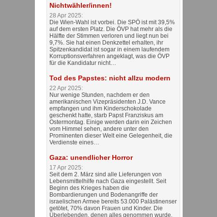
Nichtwähler/innen!
28 Apr 2025:
Die Wien-Wahl ist vorbei. Die SPÖ ist mit 39,5%
auf dem ersten Platz. Die ÖVP hat mehr als die
Hälfte der Stimmen verloren und liegt nun bei
9,7%. Sie hat einen Denkzettel erhalten, ihr
Spitzenkandidat ist sogar in einem laufendem
Korruptionsverfahren angeklagt, was die ÖVP
für die Kandidatur nicht…
Tod des Papstes: nicht allzu modern
22 Apr 2025:
Nur wenige Stunden, nachdem er den
amerikanischen Vizepräsidenten J.D. Vance
empfangen und ihm Kinderschokolade
geschenkt hatte, starb Papst Franziskus am
Ostermontag. Einige werden darin ein Zeichen
vom Himmel sehen, andere unter den
Prominenten dieser Welt eine Gelegenheit, die
Verdienste eines…
Gaza: unendlicher Horror
17 Apr 2025:
Seit dem 2. März sind alle Lieferungen von
Lebensmittelhilfe nach Gaza eingestellt. Seit
Beginn des Krieges haben die
Bombardierungen und Bodenangriffe der
israelischen Armee bereits 53.000 Palästinenser
getötet, 70% davon Frauen und Kinder. Die
Überlebenden, denen alles genommen wurde,