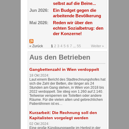
selbst auf die Beine...
Jun 2026:
Ein Budget gegen die
arbeitende Bevölkerung
Mai 2026:
Reden wir über den
echten Sozialbetrug: den
der Konzerne!
« Zurück
1
2
3
4
5
6
7
...
55
Weiter »
Aus den Betrieben
Gangbettenzahl in Wien verdoppelt
18 Okt 2024:
Laut einem Bericht des Stadtrechnungshofes hat
sich die Zahl der Betten, die länger als 24
Stunden am Gang stehen, in Wien von 2018 bis
2022 verdoppelt. Sie stieg von 1.260 auf 2.140.
Teilweise versperren sie Toiletten oder andere
Räume. Für die vielen alten und gebrechlichen
Patient/innen ist es…
Kurzarbeit: Die Rechnung soll den
Kapitalisten vorgelegt werden
02 Okt 2024:
Eine große Kündigungswelle im Herbst in der