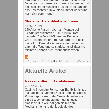
Millionen Euro gerne als umweltschonender und
emissionsfreier Zusteller präsentiert, expandiert
das Unternehmen im Ausland immer weiter und
krallt sich somit neue…
Streik bei Tiefkühlarbeiter/innen
12 Sep 2023:
150 Arbeiter/innen haben am Montag beim
Tiefkühlproduzenten ARDO Austria Frost
gestreikt. Die Beschäftigten des Betriebs in
Groß-Enzersdorf fordern 200 Euro mehr netto
monatlich. Denn die Arbeiter/innen sehen sich
durch die Teuerung so stark belastet, dass sie
mit ihren Löhnen nicht mehr auskommen.…
« Zurück
1
...
6
7
8
9
10
...
43
Weiter »
Aktuelle Artikel
Massenkultur im Kapitalismus
20 Feb 2014:
Casting Shows im Fernsehen, Exhibitionismus
auf Facebook, Kommerzialisierung des Sports,
Pornographisierung der Sexualität – das sind
einige Erscheinungsformen der aktuellen
Massenkultur. Wie hängen sie mit den
Mechanismen und der Ideologie des