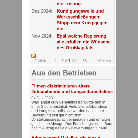
die Lösung...
Dez 2024:
Kündigungswelle und
Werksschließungen:
Stopp dem Krieg gegen
die...
Nov 2024:
Egal welche Regierung,
alle erfüllen die Wünsche
des Großkapitals
« Zurück
1
...
5
6
7
8
9
...
55
Weiter »
Aus den Betrieben
Firmen diskriminieren ältere
Jobsuchende und Langzeitarbeitslose
04 Dez 2023:
Was längst kein Geheimnis ist, wurde nun in
einer Studie bestätigt: Viele ältere Arbeitslose
und Langzeitarbeitslose werden nach einer
Bewerbung erst gar nicht zum
Vorstellungsgespräch eingeladen und erhalten
gleich eine Absage. Das Forschungsinstitut Sora
hat im Auftrag des AMS Bewerbungen für 400…
Arbeitskampf Metaller: die einzig