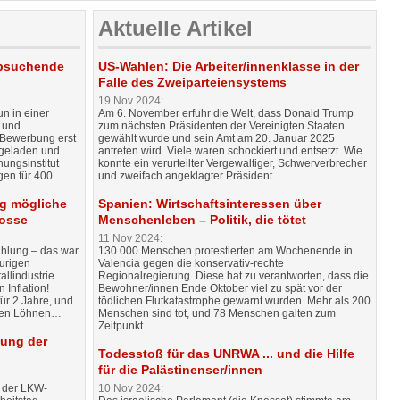
Aktuelle Artikel
obsuchende
US-Wahlen: Die Arbeiter/innenklasse in der
Falle des Zweiparteiensystems
19 Nov 2024:
n in einer
Am 6. November erfuhr die Welt, dass Donald Trump
e und
zum nächsten Präsidenten der Vereinigten Staaten
 Bewerbung erst
gewählt wurde und sein Amt am 20. Januar 2025
ngeladen und
antreten wird. Viele waren schockiert und entsetzt. Wie
ungsinstitut
konnte ein verurteilter Vergewaltiger, Schwerverbrecher
gen für 400…
und zweifach angeklagter Präsident…
ig mögliche
Spanien: Wirtschaftsinteressen über
Bosse
Menschenleben – Politik, die tötet
11 Nov 2024:
hlung – das war
130.000 Menschen protestierten am Wochenende in
urigen
Valencia gegen die konservativ-rechte
llindustrie.
Regionalregierung. Diese hat zu verantworten, dass die
 Inflation!
Bewohner/innen Ende Oktober viel zu spät vor der
ür 2 Jahre, und
tödlichen Flutkatastrophe gewarnt wurden. Mehr als 200
 den Löhnen…
Menschen sind tot, und 78 Menschen galten zum
Zeitpunkt…
ßung der
Todesstoß für das UNRWA ... und die Hilfe
für die Palästinenser/innen
 der LKW-
10 Nov 2024: