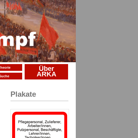
Über
heorie
ARKA
Suche
Plakate