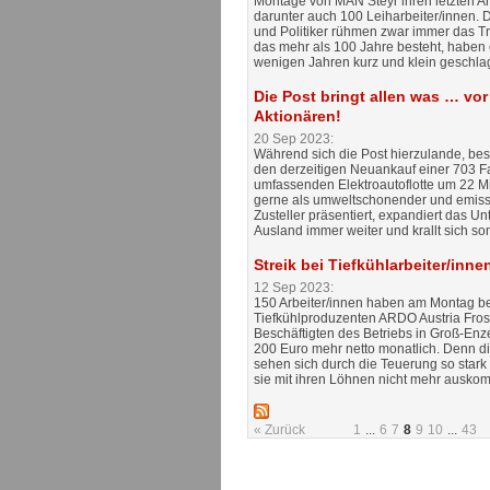
Montage von MAN Steyr ihren letzten Ar
darunter auch 100 Leiharbeiter/innen. D
und Politiker rühmen zwar immer das Tr
das mehr als 100 Jahre besteht, haben 
wenigen Jahren kurz und klein geschla
Die Post bringt allen was … vor
Aktionären!
20 Sep 2023:
Während sich die Post hierzulande, be
den derzeitigen Neuankauf einer 703 
umfassenden Elektroautoflotte um 22 Mi
gerne als umweltschonender und emissi
Zusteller präsentiert, expandiert das 
Ausland immer weiter und krallt sich s
Streik bei Tiefkühlarbeiter/inne
12 Sep 2023:
150 Arbeiter/innen haben am Montag b
Tiefkühlproduzenten ARDO Austria Frost 
Beschäftigten des Betriebs in Groß-Enze
200 Euro mehr netto monatlich. Denn di
sehen sich durch die Teuerung so stark 
sie mit ihren Löhnen nicht mehr ausk
« Zurück
1
...
6
7
8
9
10
...
43