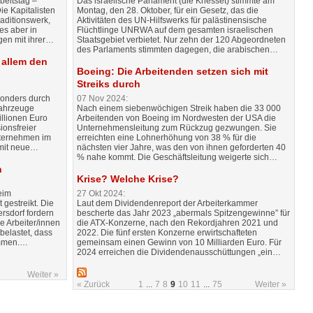
beitstag –
Das israelische Parlament (die Knesset) stimmte am
ie Kapitalisten
Montag, den 28. Oktober, für ein Gesetz, das die
aditionswerk,
Aktivitäten des UN-Hilfswerks für palästinensische
es aber in
Flüchtlinge UNRWA auf dem gesamten israelischen
gen mit ihrer…
Staatsgebiet verbietet. Nur zehn der 120 Abgeordneten
des Parlaments stimmten dagegen, die arabischen…
 allem den
Boeing: Die Arbeitenden setzen sich mit
Streiks durch
sonders durch
07 Nov 2024:
Fahrzeuge
Nach einem siebenwöchigen Streik haben die 33 000
llionen Euro
Arbeitenden von Boeing im Nordwesten der USA die
onsfreier
Unternehmensleitung zum Rückzug gezwungen. Sie
Unternehmen im
erreichten eine Lohnerhöhung von 38 % für die
omit neue…
nächsten vier Jahre, was den von ihnen geforderten 40
% nahe kommt. Die Geschäftsleitung weigerte sich…
n
Krise? Welche Krise?
eim
27 Okt 2024:
gestreikt. Die
Laut dem Dividendenreport der Arbeiterkammer
rsdorf fordern
bescherte das Jahr 2023 „abermals Spitzengewinne” für
e Arbeiter/innen
die ATX-Konzerne, nach den Rekordjahren 2021 und
belastet, dass
2022. Die fünf ersten Konzerne erwirtschafteten
ommen.…
gemeinsam einen Gewinn von 10 Milliarden Euro. Für
2024 erreichen die Dividendenausschüttungen „ein…
Weiter »
« Zurück
1
...
7
8
9
10
11
...
75
Weiter »