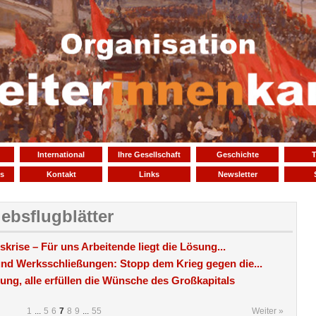
International
Ihre Gesellschaft
Geschichte
T
s
Kontakt
Links
Newsletter
iebsflugblätter
krise – Für uns Arbeitende liegt die Lösung...
nd Werksschließungen: Stopp dem Krieg gegen die...
ung, alle erfüllen die Wünsche des Großkapitals
1
...
5
6
7
8
9
...
55
Weiter »