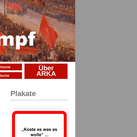
Über
heorie
ARKA
Suche
Plakate