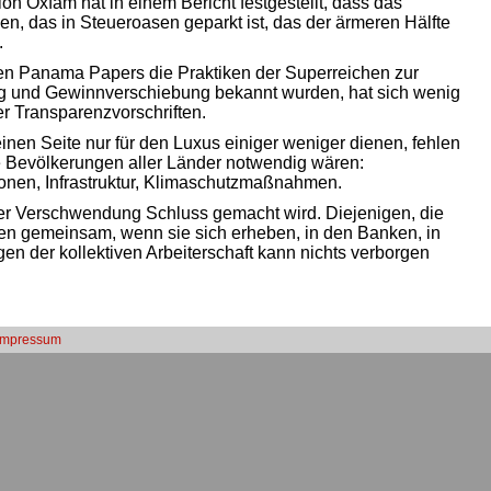
on Oxfam hat in einem Bericht festgestellt, dass das
, das in Steueroasen geparkt ist, das der ärmeren Hälfte
.
n Panama Papers die Praktiken der Superreichen zur
 und Gewinnverschiebung bekannt wurden, hat sich wenig
ter Transparenzvorschriften.
nen Seite nur für den Luxus einiger weniger dienen, fehlen
ie Bevölkerungen aller Länder notwendig wären:
nen, Infrastruktur, Klimaschutzmaßnahmen.
ser Verschwendung Schluss gemacht wird. Diejenigen, die
den gemeinsam, wenn sie sich erheben, in den Banken, in
en der kollektiven Arbeiterschaft kann nichts verborgen
Impressum