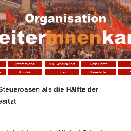
International
Ihre Gesellschaft
Geschichte
T
s
Kontakt
Links
Newsletter
teueroasen als die Hälfte der
sitzt