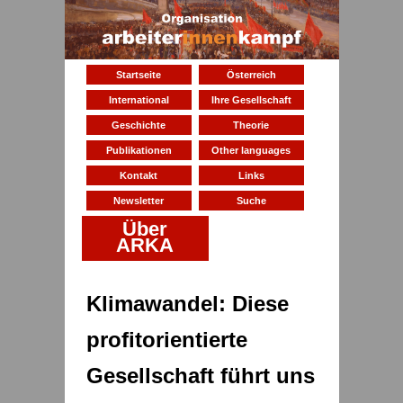
Startseite
Österreich
International
Ihre Gesellschaft
Geschichte
Theorie
Publikationen
Other languages
Kontakt
Links
Newsletter
Suche
Über
ARKA
Klimawandel: Diese
profitorientierte
Gesellschaft führt uns