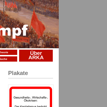
Über
heorie
ARKA
Suche
Plakate