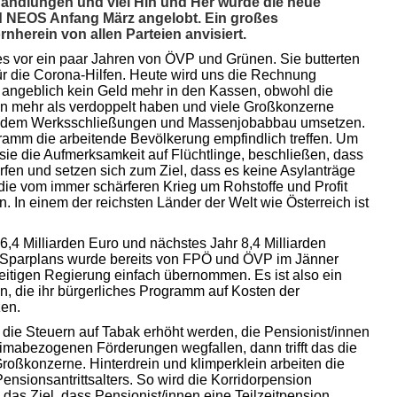
andlungen und viel Hin und Her wurde die neue
 NEOS Anfang März angelobt. Ein großes
herein von allen Parteien anvisiert.
 es vor ein paar Jahren von ÖVP und Grünen. Sie butterten
für die Corona-Hilfen. Heute wird uns die Rechnung
st angeblich kein Geld mehr in den Kassen, obwohl die
ren mehr als verdoppelt haben und viele Großkonzerne
rotzdem Werksschließungen und Massenjobabbau umsetzen.
ramm die arbeitende Bevölkerung empfindlich treffen. Um
ie die Aufmerksamkeit auf Flüchtlinge, beschließen, dass
fen und setzen sich zum Ziel, dass es keine Asylanträge
 die vom immer schärferen Krieg um Rohstoffe und Profit
ion. In einem der reichsten Länder der Welt wie Österreich ist
6,4 Milliarden Euro und nächstes Jahr 8,4 Milliarden
s Sparplans wurde bereits von FPÖ und ÖVP im Jänner
eitigen Regierung einfach übernommen. Es ist also ein
n, die ihr bürgerliches Programm auf Kosten der
zen.
die Steuern auf Tabak erhöht werden, die Pensionist/innen
imabezogenen Förderungen wegfallen, dann trifft das die
Großkonzerne. Hinterdrein und klimperklein arbeiten die
ensionsantrittsalters. So wird die Korridorpension
das Ziel, dass Pensionist/innen eine Teilzeitpension