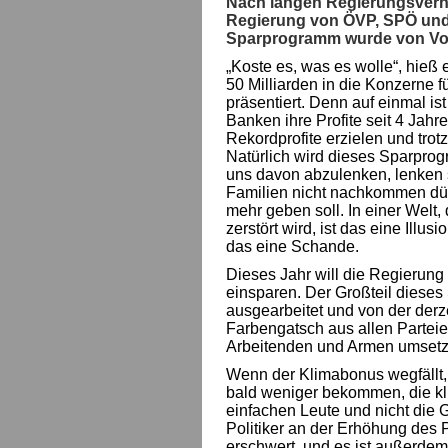
Nach langen Regierungsverh
Regierung von ÖVP, SPÖ und
Sparprogramm wurde von Vorn
„Koste es, was es wolle“, hieß
50 Milliarden in die Konzerne 
präsentiert. Denn auf einmal i
Banken ihre Profite seit 4 Jah
Rekordprofite erzielen und t
Natürlich wird dieses Sparprog
uns davon abzulenken, lenken s
Familien nicht nachkommen dür
mehr geben soll. In einer Welt,
zerstört wird, ist das eine Illus
das eine Schande.
Dieses Jahr will die Regierung 
einsparen. Der Großteil diese
ausgearbeitet und von der derz
Farbengatsch aus allen Parteie
Arbeitenden und Armen umset
Wenn der Klimabonus wegfällt, 
bald weniger bekommen, die kl
einfachen Leute und nicht die 
Politiker an der Erhöhung des P
erschwert, und es ist außerdem 