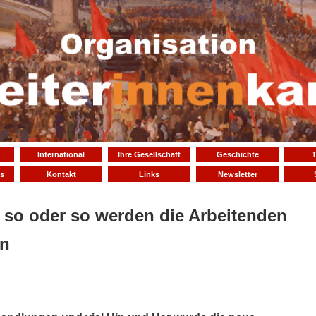
International
Ihre Gesellschaft
Geschichte
T
s
Kontakt
Links
Newsletter
 so oder so werden die Arbeitenden
en