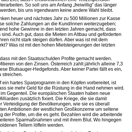
terarbeiten. So soll uns am Anfang „freiwillig“ das länger
werden, bis uns irgendwann keine andere Wahl bleibt.
anken heuer und nächstes Jahr zu 500 Millionen zur Kasse
iese solche Zahlungen an die Kund/innen weiterzugeben;
rend hohe Gewinne in den letzten Jahren gemacht, dass
 sind. Auch gut, dass die Mieten im Altbau und geförderten
en nicht stark steigen dürfen. Aber was ist mit dem
? Was ist mit den hohen Mietsteigerungen der letzten
 dass mit den Staatsschulden Profite gemacht werden.
tieren von den Zinsen. Österreich zahlt jährlich alleine 7,3
iese Blutsauger-Hedgefonds. Aber keiner Partei fällt es ein,
u streichen.
ein hartes Sparprogramm in den Köpfen vorbereitet, ist
ass sie mehr Geld für die Rüstung in die Hand nehmen wird.
, im Gegenteil. Die europäischen Staaten haben neue
iarden zusätzlich fixiert. Die Kriege, die sie damit
er Verteidigung der Bevölkerungen, wie sie es überall
rkten Ambitionen der westlichen Großkonzerne um seltene
 der Profite, um die es geht. Bezahlen wird die arbeitende
weiteren Sparmaßnahmen und mit ihrem Blut. Wo hingegen
goldenen Tellern löffeln werden.