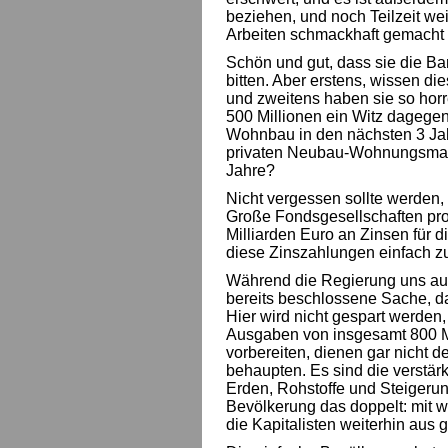
beziehen, und noch Teilzeit wei
Arbeiten schmackhaft gemacht 
Schön und gut, dass sie die B
bitten. Aber erstens, wissen d
und zweitens haben sie so hor
500 Millionen ein Witz dagegen
Wohnbau in den nächsten 3 Jahr
privaten Neubau-Wohnungsmarkt
Jahre?
Nicht vergessen sollte werden,
Große Fondsgesellschaften profi
Milliarden Euro an Zinsen für d
diese Zinszahlungen einfach z
Während die Regierung uns auf 
bereits beschlossene Sache, d
Hier wird nicht gespart werden
Ausgaben von insgesamt 800 Mill
vorbereiten, dienen gar nicht d
behaupten. Es sind die verstä
Erden, Rohstoffe und Steigerung
Bevölkerung das doppelt: mit 
die Kapitalisten weiterhin aus 