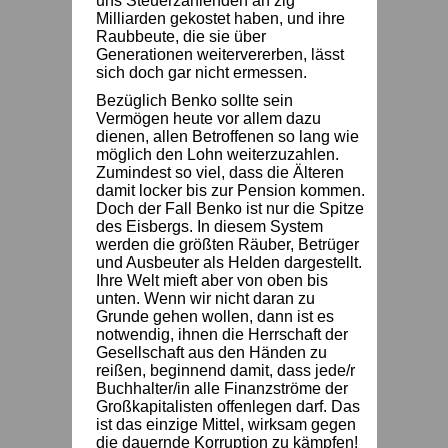
uns Steuerzahlenden an zig
Milliarden gekostet haben, und ihre
Raubbeute, die sie über
Generationen weitervererben, lässt
sich doch gar nicht ermessen.
Bezüglich Benko sollte sein
Vermögen heute vor allem dazu
dienen, allen Betroffenen so lang wie
möglich den Lohn weiterzuzahlen.
Zumindest so viel, dass die Älteren
damit locker bis zur Pension kommen.
Doch der Fall Benko ist nur die Spitze
des Eisbergs. In diesem System
werden die größten Räuber, Betrüger
und Ausbeuter als Helden dargestellt.
Ihre Welt mieft aber von oben bis
unten. Wenn wir nicht daran zu
Grunde gehen wollen, dann ist es
notwendig, ihnen die Herrschaft der
Gesellschaft aus den Händen zu
reißen, beginnend damit, dass jede/r
Buchhalter/in alle Finanzströme der
Großkapitalisten offenlegen darf. Das
ist das einzige Mittel, wirksam gegen
die dauernde Korruption zu kämpfen!