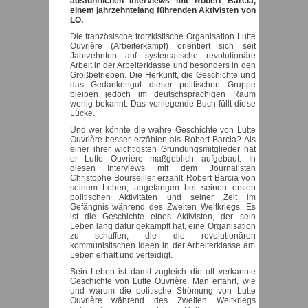
ausführlichen Interviews mit Robert Barcia,
einem jahrzehntelang führenden Aktivisten von
LO.
Die französische trotzkistische Organisation Lutte
Ouvrière (Arbeiterkampf) orientiert sich seit
Jahrzehnten auf systematische revolutionäre
Arbeit in der Arbeiterklasse und besonders in den
Großbetrieben. Die Herkunft, die Geschichte und
das Gedankengut dieser politischen Gruppe
bleiben jedoch im deutschsprachigen Raum
wenig bekannt. Das vorliegende Buch füllt diese
Lücke.
Und wer könnte die wahre Geschichte von Lutte
Ouvrière besser erzählen als Robert Barcia? Als
einer ihrer wichtigsten Gründungsmitglieder hat
er Lutte Ouvrière maßgeblich aufgebaut. In
diesen Interviews mit dem Journalisten
Christophe Bourseiller erzählt Robert Barcia von
seinem Leben, angefangen bei seinen ersten
politischen Aktivitäten und seiner Zeit im
Gefängnis während des Zweiten Weltkriegs. Es
ist die Geschichte eines Aktivisten, der sein
Leben lang dafür gekämpft hat, eine Organisation
zu schaffen, die die revolutionären
kommunistischen Ideen in der Arbeiterklasse am
Leben erhält und verteidigt.
Sein Leben ist damit zugleich die oft verkannte
Geschichte von Lutte Ouvrière. Man erfährt, wie
und warum die politische Strömung von Lutte
Ouvrière während des Zweiten Weltkriegs