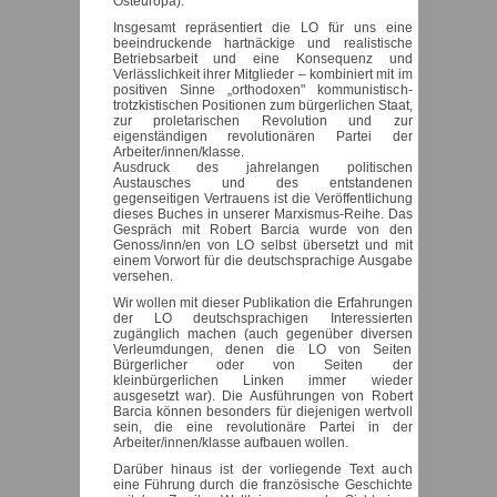
Osteuropa).
Insgesamt repräsentiert die LO für uns eine
beeindruckende hartnäckige und realistische
Betriebsarbeit und eine Konsequenz und
Verlässlichkeit ihrer Mitglieder – kombiniert mit im
positiven Sinne „orthodoxen" kommunistisch-
trotzkistischen Positionen zum bürgerlichen Staat,
zur proletarischen Revolution und zur
eigenständigen revolutionären Partei der
Arbeiter/innen/klasse.
Ausdruck des jahrelangen politischen
Austausches und des entstandenen
gegenseitigen Vertrauens ist die Veröffentlichung
dieses Buches in unserer Marxismus-Reihe. Das
Gespräch mit Robert Barcia wurde von den
Genoss/inn/en von LO selbst übersetzt und mit
einem Vorwort für die deutschsprachige Ausgabe
versehen.
Wir wollen mit dieser Publikation die Erfahrungen
der LO deutschsprachigen Interessierten
zugänglich machen (auch gegenüber diversen
Verleumdungen, denen die LO von Seiten
Bürgerlicher oder von Seiten der
kleinbürgerlichen Linken immer wieder
ausgesetzt war). Die Ausführungen von Robert
Barcia können besonders für diejenigen wertvoll
sein, die eine revolutionäre Partei in der
Arbeiter/innen/klasse aufbauen wollen.
Darüber hinaus ist der vorliegende Text auch
eine Führung durch die französische Geschichte