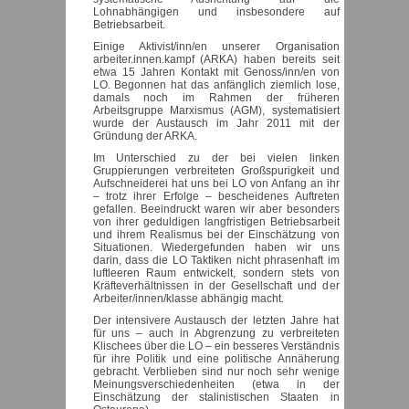
Lohnabhängigen und insbesondere auf
Betriebsarbeit.
Einige Aktivist/inn/en unserer Organisation
arbeiter.innen.kampf (ARKA) haben bereits seit
etwa 15 Jahren Kontakt mit Genoss/inn/en von
LO. Begonnen hat das anfänglich ziemlich lose,
damals noch im Rahmen der früheren
Arbeitsgruppe Marxismus (AGM), systematisiert
wurde der Austausch im Jahr 2011 mit der
Gründung der ARKA.
Im Unterschied zu der bei vielen linken
Gruppierungen verbreiteten Großspurigkeit und
Aufschneiderei hat uns bei LO von Anfang an ihr
– trotz ihrer Erfolge – bescheidenes Auftreten
gefallen. Beeindruckt waren wir aber besonders
von ihrer geduldigen langfristigen Betriebsarbeit
und ihrem Realismus bei der Einschätzung von
Situationen. Wiedergefunden haben wir uns
darin, dass die LO Taktiken nicht phrasenhaft im
luftleeren Raum entwickelt, sondern stets von
Kräfteverhältnissen in der Gesellschaft und der
Arbeiter/innen/klasse abhängig macht.
Der intensivere Austausch der letzten Jahre hat
für uns – auch in Abgrenzung zu verbreiteten
Klischees über die LO – ein besseres Verständnis
für ihre Politik und eine politische Annäherung
gebracht. Verblieben sind nur noch sehr wenige
Meinungsverschiedenheiten (etwa in der
Einschätzung der stalinistischen Staaten in