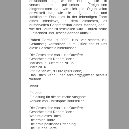
entstanden ist, welche Haltung sie in
verschiedenen politischen Ereignissen
eingenommen hat, wie sich die Organisation
entwickelt hat, wie sie aufgebaut ist und
funktioniert. Das alles in der lebendigen Form
eines Interviews, in dem einfachen, oft
humorvollen Gesprächston eines Mannes, der –
wie der Journalist feststellen wird – durch seine
Einfachheit und Bescheidenheit auffällt.
Robert Barcia ist 2009, kurz vor seinem 81.
Geburtstag verstorben. Zum Glück hat er uns
diese Geschichte hinterlassen.
Die Geschichte von Lutte Ouvrière
Gespräche mit Robert Barcia
Marxismus-Buchreihe Nr. 35
März 2016
256 Seiten A5, 9 Euro (plus Porto)
Das Buch kann über arka.org@gmx.at bestellt
werden.
Inhalt
Editorial
Einleitung für die deutsche Ausgabe
Vorwort von Christophe Bourseiller
Die Geschichte von Lutte Ouvrière
Gespräche mit Robert Barcia
Warum dieses Buch
Die ersten Jahre
Die erste politische Erfahrung
Die Gruppe Barta