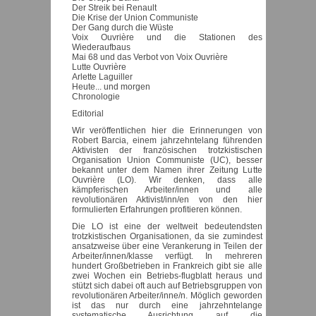
Der Streik bei Renault
Die Krise der Union Communiste
Der Gang durch die Wüste
Voix Ouvrière und die Stationen des
Wiederaufbaus
Mai 68 und das Verbot von Voix Ouvrière
Lutte Ouvrière
Arlette Laguiller
Heute... und morgen
Chronologie
Editorial
Wir veröffentlichen hier die Erinnerungen von
Robert Barcia, einem jahrzehntelang führenden
Aktivisten der französischen trotzkistischen
Organisation Union Communiste (UC), besser
bekannt unter dem Namen ihrer Zeitung Lutte
Ouvrière (LO). Wir denken, dass alle
kämpferischen Arbeiter/innen und alle
revolutionären Aktivist/inn/en von den hier
formulierten Erfahrungen profitieren können.
Die LO ist eine der weltweit bedeutendsten
trotzkistischen Organisationen, da sie zumindest
ansatzweise über eine Verankerung in Teilen der
Arbeiter/innen/klasse verfügt. In mehreren
hundert Großbetrieben in Frankreich gibt sie alle
zwei Wochen ein Betriebs-flugblatt heraus und
stützt sich dabei oft auch auf Betriebsgruppen von
revolutionären Arbeiter/inne/n. Möglich geworden
ist das nur durch eine jahrzehntelange
systematische Ausrichtung auf die