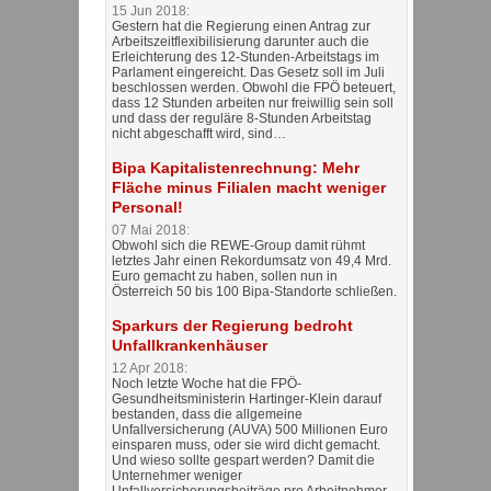
15 Jun 2018:
Gestern hat die Regierung einen Antrag zur
Arbeitszeitflexibilisierung darunter auch die
Erleichterung des 12-Stunden-Arbeitstags im
Parlament eingereicht. Das Gesetz soll im Juli
beschlossen werden. Obwohl die FPÖ beteuert,
dass 12 Stunden arbeiten nur freiwillig sein soll
und dass der reguläre 8-Stunden Arbeitstag
nicht abgeschafft wird, sind…
Bipa Kapitalistenrechnung: Mehr
Fläche minus Filialen macht weniger
Personal!
07 Mai 2018:
Obwohl sich die REWE-Group damit rühmt
letztes Jahr einen Rekordumsatz von 49,4 Mrd.
Euro gemacht zu haben, sollen nun in
Österreich 50 bis 100 Bipa-Standorte schließen.
Sparkurs der Regierung bedroht
Unfallkrankenhäuser
12 Apr 2018:
Noch letzte Woche hat die FPÖ-
Gesundheitsministerin Hartinger-Klein darauf
bestanden, dass die allgemeine
Unfallversicherung (AUVA) 500 Millionen Euro
einsparen muss, oder sie wird dicht gemacht.
Und wieso sollte gespart werden? Damit die
Unternehmer weniger
Unfallversicherungsbeiträge pro Arbeitnehmer