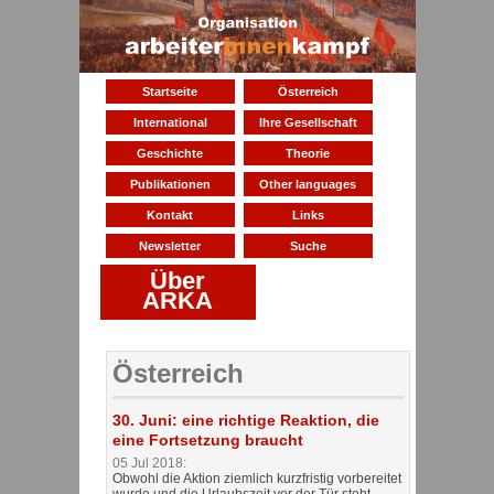
Startseite
Österreich
International
Ihre Gesellschaft
Geschichte
Theorie
Publikationen
Other languages
Kontakt
Links
Newsletter
Suche
Über
ARKA
Österreich
30. Juni: eine richtige Reaktion, die
eine Fortsetzung braucht
05 Jul 2018:
Obwohl die Aktion ziemlich kurzfristig vorbereitet
wurde und die Urlaubszeit vor der Tür steht,