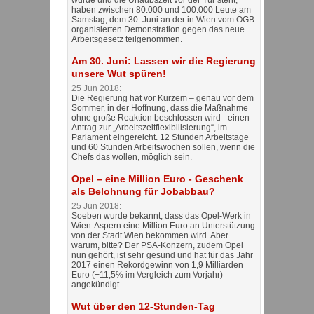
haben zwischen 80.000 und 100.000 Leute am
Samstag, dem 30. Juni an der in Wien vom ÖGB
organisierten Demonstration gegen das neue
Arbeitsgesetz teilgenommen.
Am 30. Juni: Lassen wir die Regierung
unsere Wut spüren!
25 Jun 2018:
Die Regierung hat vor Kurzem – genau vor dem
Sommer, in der Hoffnung, dass die Maßnahme
ohne große Reaktion beschlossen wird - einen
Antrag zur „Arbeitszeitflexibilisierung“, im
Parlament eingereicht. 12 Stunden Arbeitstage
und 60 Stunden Arbeitswochen sollen, wenn die
Chefs das wollen, möglich sein.
Opel – eine Million Euro - Geschenk
als Belohnung für Jobabbau?
25 Jun 2018:
Soeben wurde bekannt, dass das Opel-Werk in
Wien-Aspern eine Million Euro an Unterstützung
von der Stadt Wien bekommen wird. Aber
warum, bitte? Der PSA-Konzern, zudem Opel
nun gehört, ist sehr gesund und hat für das Jahr
2017 einen Rekordgewinn von 1,9 Milliarden
Euro (+11,5% im Vergleich zum Vorjahr)
angekündigt.
Wut über den 12-Stunden-Tag