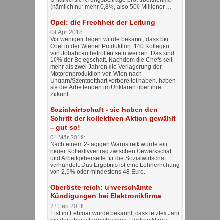
(nämlich nur mehr 0,8%, also 500 Millionen…
Opel: die Frechheit der Leitung
04 Apr 2018:
Vor wenigen Tagen wurde bekannt, dass bei
Opel in der Wiener Produktion 140 Kollegen
von Jobabbau betroffen sein werden. Das sind
10% der Belegschaft. Nachdem die Chefs seit
mehr als zwei Jahren die Verlagerung der
Motorenproduktion von Wien nach
Ungarn/Szentgotthart vorbereitet haben, haben
sie die Arbeitenden im Unklaren über ihre
Zukunft…
Sozialwirtschaft - sie haben den
Schritt der kollektiven Aktion gewählt
– gut so!
01 Mär 2018:
Nach einem 2-tägigen Warnstreik wurde ein
neuer Kollektivvertrag zwischen Gewerkschaft
und Arbeitgeberseite für die Sozialwirtschaft
verhandelt. Das Ergebnis ist eine Lohnerhöhung
von 2,5% oder mindestens 48 Euro.
Oberösterreich: unverschämte
Kündigungen bei Elektronikfirma
27 Feb 2018:
Erst im Februar wurde bekannt, dass letztes Jahr
bei der oberösterreichischen Elektronikfirma