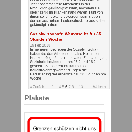
Technosert mehrere Mitarbeiter in der
Produktion gekündigt wurden, nachdem sie
gleichzeitig im Krankenstand waren. Fünf von
ihnen sollen gekündigt worden sein, sieben
dürften aus hohem Leidensdruck heraus selbst
gekündigt haben.
Sozialwirtschaft: Warnstreiks für 35
Stunden Woche
19 Feb 2018:
In mehreren Betrieben der Sozialwirtschaft
haben die dort Arbeitenden, also Heimhilfen,
Krankenpfleger/innen in privaten Einrichtungen,
Sozialarbeiter/innen,… am 15.2 und 16.2.
gestreikt. Sie fordern im Rahmen der
Kollektivvertragsverhandlungen die
Reduzierung der Arbeitszeit auf 35 Stunden pro
Woche.
« Zurück
1
...
4
5
6
7
8
...
13
Weiter »
Plakate